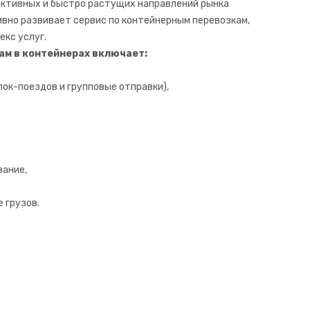
ективных и быстро растущих направлений рынка
ивно развивает сервис по контейнерным перевозкам,
кс услуг.
ам в контейнерах включает:
лок-поездов и групповые отправки),
вание,
 грузов.