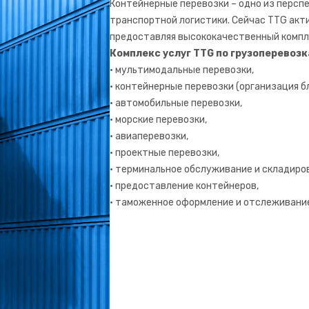
Контейнерные перевозки – одно из персп
транспортной логистики. Сейчас TTG акт
предоставляя высококачественный компле
Комплекс услуг TTG по грузоперевозк
• мультимодальные перевозки,
• контейнерные перевозки (организация б
• автомобильные перевозки,
• морские перевозки,
• авиаперевозки,
• проектные перевозки,
• терминальное обслуживание и складиро
• предоставление контейнеров,
• таможенное оформление и отслеживание