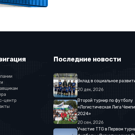
вигация
Последние новости
мпании
Вклад в социальное развит
ги
авщикам
20
дек
,
2026
ера
с-центр
Второй турнир по футболу
акты
«Логистическая Лига Чемпи
2024»
20
сен
,
2026
Участие TTG в Первом турн