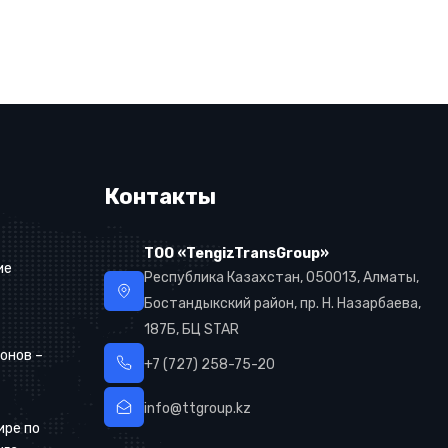
Контакты
ТОО «TengizTransGroup»
ие
Республика Казахстан, 050013, Алматы,
Бостандыкский район, пр. Н. Назарбаева,
187Б, БЦ STAR
онов –
+7 (727) 258-75-20
info@ttgroup.kz
ире по