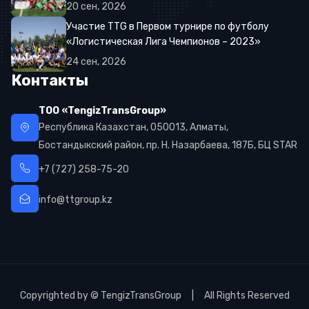
20
сен
,
2026
Участие TTG в Первом турнире по футболу
«Логистическая Лига Чемпионов – 2023»
24
сен
,
2026
Контакты
ТОО «TengizTransGroup»
Республика Казахстан, 050013, Алматы,
Бостандыкский район, пр. Н. Назарбаева, 187Б, БЦ STAR
+7 (727) 258-75-20
info@ttgroup.kz
Copyrighted by © TengizTransGroup | All Rights Reserved