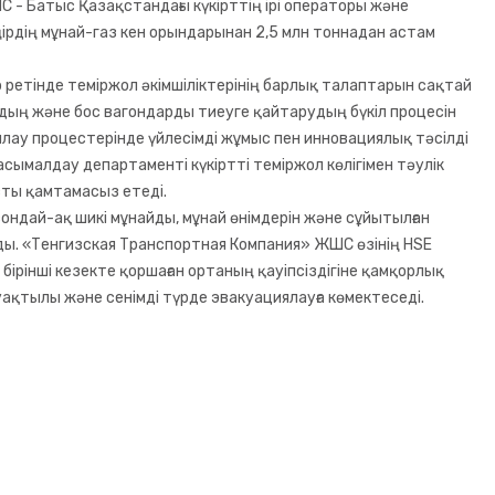
- Батыс Қазақстандағы күкірттің ірі операторы және
рдің мұнай-газ кен орындарынан 2,5 млн тоннадан астам
ретінде теміржол әкімшіліктерінің барлық талаптарын сақтай
ың және бос вагондарды тиеуге қайтарудың бүкіл процесін
лау процестерінде үйлесімді жұмыс пен инновациялық тәсілді
сымалдау департаменті күкіртті теміржол көлігімен тәулік
ты қамтамасыз етеді.
ондай-ақ шикі мұнайды, мұнай өнімдерін және сұйытылған
ы. «Тенгизская Транспортная Компания» ЖШС өзінің HSE
бірінші кезекте қоршаған ортаның қауіпсіздігіне қамқорлық
уақтылы және сенімді түрде эвакуациялауға көмектеседі.