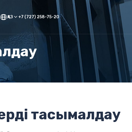
ҚАЗ
+7 (727) 258-75-20
алдау
терді тасымалдау