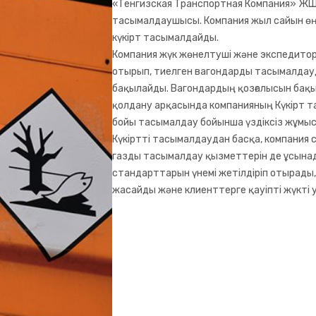
«Тенгизская Транспортная Компания» ЖШС 
тасымалдаушысы. Компания жыл сайын өңі
күкірт тасымалдайды.
Компания жүк жөнелтуші және экспедитор 
отырып, тиелген вагондарды тасымалдауд
бақылайды. Вагондардың қозғалысын бақы
қолдану арқасында компанияның Күкірт та
бойы тасымалдау бойынша үздіксіз жұмыс
Күкіртті тасымалдаудан басқа, компания с
газды тасымалдау қызметтерін де ұсынад
стандарттарын үнемі жетілдіріп отырады, 
жасайды және клиенттерге қауіпті жүкті 