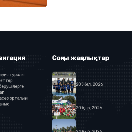
вигация
Соңғы жаңалықтар
ания туралы
еттер
20
Жел
,
2026
 берушілерге
ап
асөз орталығы
аныс
20
Қыр
,
2026
24
Қыр
,
2026