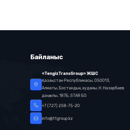
Байланыс
«TengizTransGroup» ЖШС
Қазақстан Республикасы, 050013,
Алматы, Бостандық ауданы, Н. Назарбаев
даңғылы, 187Б, STAR БО
+7 (727) 258-75-20
info@ttgroup.kz