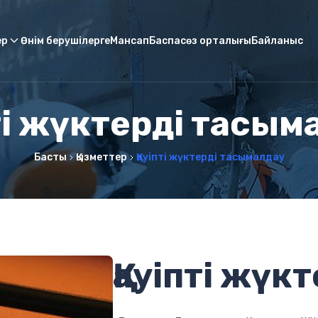
ер
Өнім берушілерге
Мансап
Баспасөз орталығы
Байланыс
пті жүктерді тасым
Басты
Қызметтер
Қауіпті жүктерді тасымалдау
Қауіпті жүк