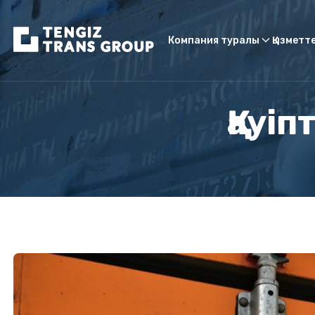
Компания туралы
Қызметт
Қауі