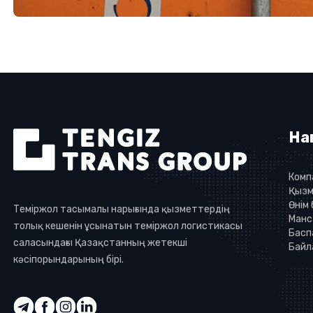
На
Комп
Қызм
Өнім
Теміржол тасымалы нарығында қызметтердің
Манс
толық кешенін ұсынатын теміржол логистикасы
Басп
саласындағы Қазақстанның жетекші
Байл
кәсіпорындарының бірі.